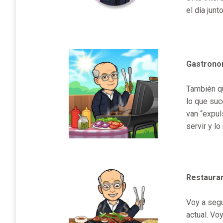
el día junt
Gastronom
También qu
lo que suc
van “expul
servir y l
Restaura
Voy a segu
actual. Vo