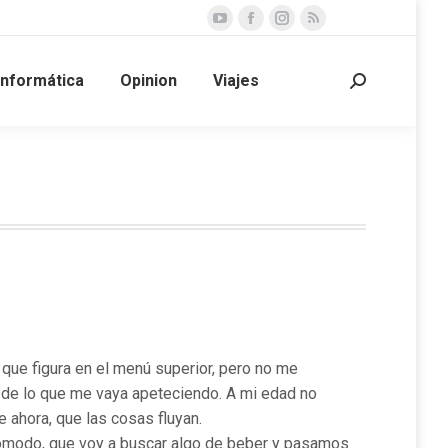
YouTube
Facebook
Instagram
Rss
page
page
page
page
Informática
Opinion
Viajes
opens
opens
opens
opens
Buscar:
in
in
in
in
new
new
new
new
window
window
window
window
o que figura en el menú superior, pero no me
n de lo que me vaya apeteciendo. A mi edad no
e ahora, que las cosas fluyan.
 cómodo, que voy a buscar algo de beber y pasamos