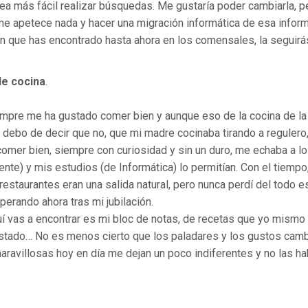
ea más fácil realizar búsquedas. Me gustaría poder cambiarla, p
e apetece nada y hacer una migración informática de esa informac
n que has encontrado hasta ahora en los comensales, la seguir
e cocina
.
pre me ha gustado comer bien y aunque eso de la cocina de la
, debo de decir que no, que mi madre cocinaba tirando a regulero,
omer bien, siempre con curiosidad y sin un duro, me echaba a l
ente) y mis estudios (de Informática) lo permitían. Con el tiemp
 restaurantes eran una salida natural, pero nunca perdí del tod
perando ahora tras mi jubilación.
í vas a encontrar es mi bloc de notas, de recetas que yo mismo 
tado… No es menos cierto que los paladares y los gustos camb
aravillosas hoy en día me dejan un poco indiferentes y no las h