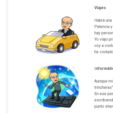
Viajes
Habrá una 
Palencia y
hay person
Yo viajo p
voy a visi
he visitad
I
nformáti
Aunque mi 
trincheras
En ese per
escribiend
punto inte