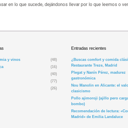
sar en lo que sucede, dejándonos llevar por lo que leemos o vemo
as
Entradas recientes
mia y vinos
(48)
¿Buscas comfort y comida clási
Restaurante Treze, Madrid
ca
(16)
Plegat y Nanín Pérez, madurez
(40)
gastronómica
(77)
Nou Manolin en Alicante: el valo
(26)
clasicismo
Pollo ajimoroji (ajillo pero car
bombo)
Recomendación de lectura: «C
Madrid» de Emilia Landaluce