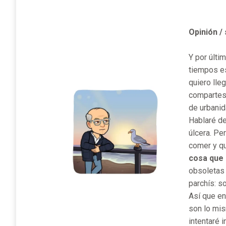
Opinión /
Y por últi
tiempos es
quiero lle
compartes 
de urbanid
Hablaré de
úlcera. Pe
comer y qu
cosa que 
obsoletas 
parchís: so
Así que en
son lo mis
intentaré 