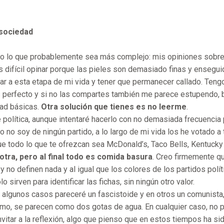
 sociedad
mo lo que probablemente sea más complejo: mis opiniones sobre 
 difícil opinar porque las pieles son demasiado finas y ensegui
gar a esta etapa de mi vida y tener que permanecer callado. Tengo
perfecto y si no las compartes también me parece estupendo, 
ad básicas.
Otra solución que tienes es no leerme
.
 política, aunque intentaré hacerlo con no demasiada frecuencia 
ro no soy de ningún partido, a lo largo de mi vida los he votado a
e todo lo que te ofrezcan sea McDonald’s, Taco Bells, Kentucky 
otra, pero al final todo es comida basura
. Creo firmemente qu
y no definen nada y al igual que los colores de los partidos polí
lo sirven para identificar las fichas, sin ningún otro valor.
 algunos casos pareceré un fascistoide y en otros un comunista
mo, se parecen como dos gotas de agua. En cualquier caso, no pr
invitar a la reflexión, algo que pienso que en estos tiempos ha s