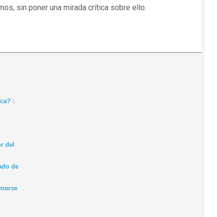
s, sin poner una mirada crítica sobre ello.
ca? :
r del
gado de
omerse