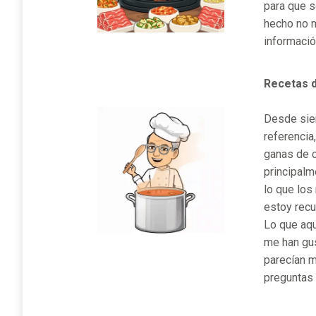
para que s
hecho no m
informació
Recetas d
Desde siem
referencia
ganas de c
principalm
lo que los
estoy recu
Lo que aqu
me han gus
parecían m
preguntas