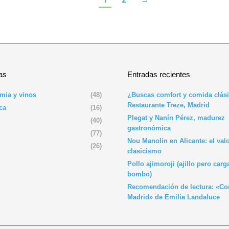
as
Entradas recientes
mia y vinos
(48)
¿Buscas comfort y comida clási
Restaurante Treze, Madrid
ca
(16)
Plegat y Nanín Pérez, madurez
(40)
gastronómica
(77)
Nou Manolin en Alicante: el valo
(26)
clasicismo
Pollo ajimoroji (ajillo pero car
bombo)
Recomendación de lectura: «C
Madrid» de Emilia Landaluce