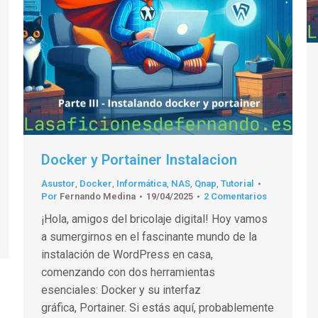
Docker y Portainer Instalacion
Asustor
,
Docker
,
Informática
,
NAS
,
Qnap
,
Tutorial
Por
Fernando Medina
19/04/2025
2 Comentarios
¡Hola, amigos del bricolaje digital! Hoy vamos
a sumergirnos en el fascinante mundo de la
instalación de WordPress en casa,
comenzando con dos herramientas
esenciales: Docker y su interfaz
gráfica, Portainer. Si estás aquí, probablemente