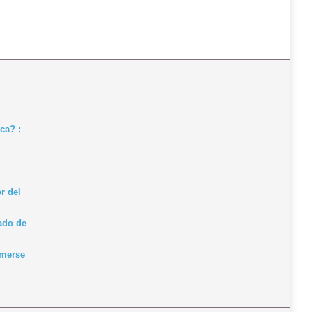
ca? :
r del
gado de
omerse