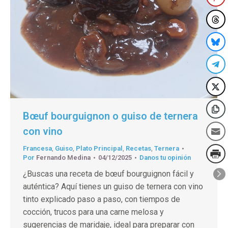
Bœuf bourguignon o guiso de ternera
con vino
Francesa
,
Guiso
,
Plato Principal
,
Recetas
,
Ternera
Por
Fernando Medina
04/12/2025
Danos tu opinión
¿Buscas una receta de bœuf bourguignon fácil y
auténtica? Aquí tienes un guiso de ternera con vino
tinto explicado paso a paso, con tiempos de
cocción, trucos para una carne melosa y
sugerencias de maridaje, ideal para preparar con