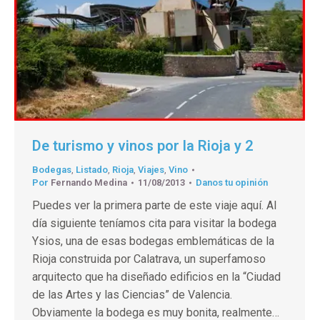
De turismo y vinos por la Rioja y 2
Bodegas
,
Listado
,
Rioja
,
Viajes
,
Vino
Por
Fernando Medina
11/08/2013
Danos tu opinión
Puedes ver la primera parte de este viaje aquí. Al
día siguiente teníamos cita para visitar la bodega
Ysios, una de esas bodegas emblemáticas de la
Rioja construida por Calatrava, un superfamoso
arquitecto que ha diseñado edificios en la “Ciudad
de las Artes y las Ciencias” de Valencia.
Obviamente la bodega es muy bonita, realmente…