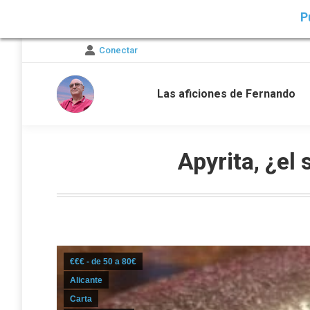
P
Conectar
Las aficiones de Fernando
Apyrita, ¿el
€€€ - de 50 a 80€
Alicante
Carta